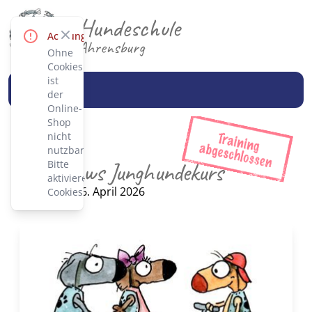
Hundeschule
Close
Achtung!
Ahrensburg
Ohne
Cookies
ist
der
Online-
Shop
nicht
nutzbar.
Teen-Paws Junghundekurs
Bitte
aktiviere
Kursstart: 26. April 2026
Cookies.