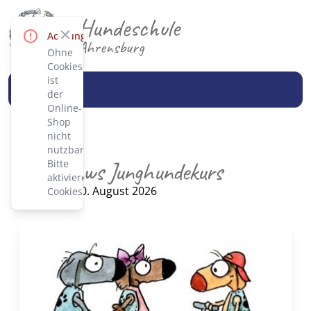
Hundeschule
Close
Achtung!
Ahrensburg
Ohne
Cookies
ist
der
Online-
Shop
nicht
nutzbar.
Teen-Paws Junghundekurs
Bitte
aktiviere
Kursstart: 30. August 2026
Cookies.