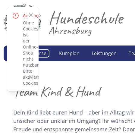
Hundeschule
Close
Achtung!
Ohne
Ahrensburg
Cookies
ist
der
Online-
Trainingskurse
Kursplan
Leistungen
Te
Shop
nicht
nutzbar.
Bitte
aktiviere
Cookies.
Team Kind & Hund
Dein Kind liebt euren Hund – aber im Alltag wird
unsicher oder unklar im Umgang? Ihr wünscht 
Freude und entspannte gemeinsame Zeit? Dann 