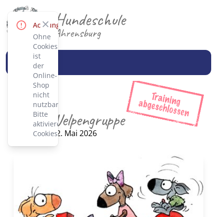
Hundeschule
Close
Achtung!
Ahrensburg
Ohne
Cookies
ist
der
Online-
Shop
nicht
nutzbar.
Kleine Welpengruppe
Bitte
aktiviere
Kursstart: 22. Mai 2026
Cookies.