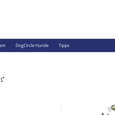
am
DogCircle Hunde
Tipps
s