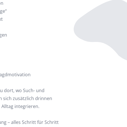
en
äge“
kt
agen
Jagdmotivation
u dort, wo Such- und
n sich zusätzlich drinnen
Alltag integrieren.
 – alles Schritt für Schritt