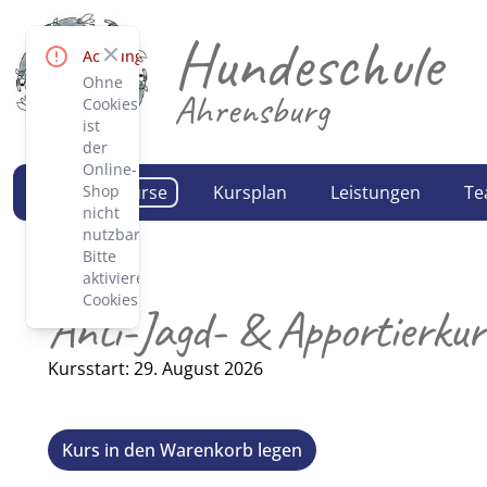
Hundeschule
Close
Achtung!
Ohne
Ahrensburg
Cookies
ist
der
Online-
Trainingskurse
Kursplan
Leistungen
Te
Shop
nicht
nutzbar.
Bitte
aktiviere
Cookies.
Anti-Jagd- & Apportierkur
Kursstart: 29. August 2026
Kurs in den Warenkorb legen